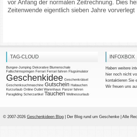
vor Anfang der normalen Zeitrechnung. Dies hei
Zeitenwende eigentlich sieben Jahre vorverlegt
TAG-CLOUD
INFOXBOX
Bungee-Jumping
Dekorative Blumenschale
Haben weitere in
Fallschirmspringen
Ferrari
Ferrari fahren
Flugsimulator
hier noch nicht v
Geschenkidee
Geschenkrätsel
kontaktieren Sie 
Gutschein
Geschenksuchmaschine
Haitauchen
Wir freuen uns au
Kurzurlaub
Online Outlet Warenhaus
Panzer fahren
Tauchen
Paragliding
Scherzartikel
Wellnessurlaub
© 2007-2026
Geschenkideen Blog
| Der Blog rund um Geschenke | Alle Rec