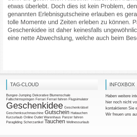
etwas überlebt. Doch dies ist kein Problem, de
genannten Erlebnisgutscheine erlauben es ge
tolle Momente und Zeiten erleben zu können. P
Geschenkidee ist daher keinesfalls ungewöhnli
eine nette Abwechslung, welche auch beim Be
TAG-CLOUD
INFOXBOX
Bungee-Jumping
Dekorative Blumenschale
Haben weitere in
Fallschirmspringen
Ferrari
Ferrari fahren
Flugsimulator
hier noch nicht v
Geschenkidee
Geschenkrätsel
kontaktieren Sie 
Gutschein
Geschenksuchmaschine
Haitauchen
Wir freuen uns au
Kurzurlaub
Online Outlet Warenhaus
Panzer fahren
Tauchen
Paragliding
Scherzartikel
Wellnessurlaub